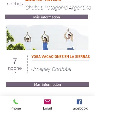
noches
Chubut, Patagonia Argentina
Más información
YOGA VACACIONES EN LA SIERRAS
7
noche
Umepay, Cordoba
s
Más información
Buenos Aires, Argentina - Razón social: GTV
TRAVEL S.A. - Legajo: 14.574
Cuit:
30-71157178-3
- Mail:
Phone
Email
Facebook
info@aeromundo.com.ar
©Todos los derechos
reservados