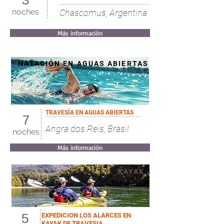
3
noches
Chascomus, Argentina
Más información
NATACIÓN EN AGUAS ABIERTAS
TRAVESÍA EN AGUAS ABIERTAS
7
Angra dos Reis, Brasil
noches
Más información
KAYAK
EXPEDICION LOS ALARCES EN
5
KAYAK DE TRAVESIA