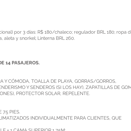
cional) por 3 días: R$ 180/chaleco; regulador BRL 180; ropa 
 aleta y snorkel; Linterna BRL 260.
E 14 PASAJEROS.
RA Y CÓMODA, TOALLA DE PLAYA, GORRAS/GORROS,
NDERISMO Y SENDEROS (SI LOS HAY), ZAPATILLAS DE GO
CONES), PROTECTOR SOLAR, REPELENTE.
75 PIES.
LIMATIZADOS INDIVIDUALMENTE PARA CLIENTES, QUE
E + 1 CAMA SUPERIOR 1,75M;