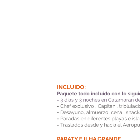
INCLUIDO:
Paquete todo incluido con lo sigui
-
3 días y 3 noches en Catamaran de
-
Chef exclusivo , Capitan , triplulaci
-
Desayuno, almuerzo, cena , snacks 
-
Paradas en diferentes playas e isla
-
Traslados desde y hacia el Aeropue
PARATY E ILHA GRANDE