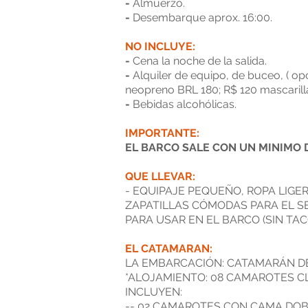
-
Almuerzo.
-
Desembarque aprox. 16:00.
NO INCLUYE:
-
Cena la noche de la salida.
-
Alquiler de equipo, de buceo, ( op
neopreno BRL 180; R$ 120 mascarilla,
-
Bebidas alcohólicas.
IMPORTANTE:
EL BARCO SALE CON UN MINIMO D
QUE LLEVAR:
- EQUIPAJE PEQUEÑO, ROPA LIGE
ZAPATILLAS CÓMODAS PARA EL SE
PARA USAR EN EL BARCO (SIN TA
EL CATAMARAN:
LA EMBARCACIÓN: CATAMARÁN DE 
*ALOJAMIENTO: 08 CAMAROTES C
INCLUYEN:
-- 02 CAMAROTES CON CAMA DOBL