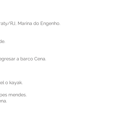
araty/RJ, Marina do Engenho.
de.
regresar a barco Cena.
el o kayak.
opes mendes.
ena.