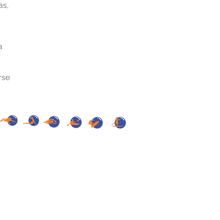
as,
a
rse
iores a seis meses, salvo que se acredite un
CION DE DATOS PERSONALES, Organo de
o de las normas sobre protección de datos