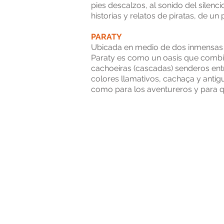
pies descalzos, al sonido del silenc
historias y relatos de piratas, de u
PARATY
Ubicada en medio de dos inmensas ci
Paraty es como un oasis que combina
cachoeiras (cascadas) senderos entr
colores llamativos, cachaça y antigu
como para los aventureros y para qu
Buenos Aires, Argentina - Razón social: GTV TR
Cuit: 30-71157178-3 - Mail:
info@aeromundo.c
"El titular de los datos personales tiene la fa
interés legítimo al efecto conforme lo estab
Control de la Ley Nº 25.326, tiene la atribuci
personales.Dirección General de Defensa y Pr