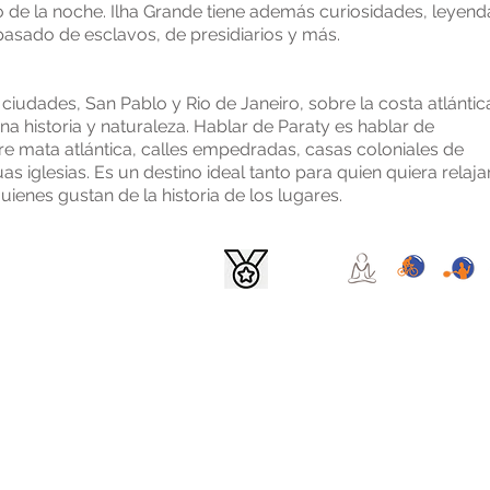
io de la noche. Ilha Grande tiene además curiosidades, leyend
n pasado de esclavos, de presidiarios y más.
udades, San Pablo y Rio de Janeiro, sobre la costa atlántic
 historia y naturaleza. Hablar de Paraty es hablar de
e mata atlántica, calles empedradas, casas coloniales de
as iglesias. Es un destino ideal tanto para quien quiera relaja
ienes gustan de la historia de los lugares.
AVEL S.A. - Legajo: 14.574
om.ar
©Todos los derechos reservados
cultad de ejercer el derecho de acceso a los mismos en forma gratuita a intervalos no infer
lecido en el artículo 14, inciso 3 de la Ley Nº 25.326La DIRECCION NACIONAL DE PROTEC
ón de atender las denuncias y reclamos que se interpongan con relación al incumplimient
otección al Consumidor -
Consultas y/o denuncias